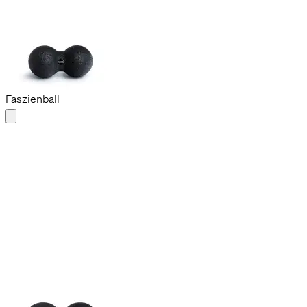
Duoball 08
CHF 24.90
12 cm
Faszienball