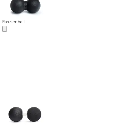
Duoball 12
CHF 29.90
Flexibler Steg
Faszienball
Duoflex 12
CHF 39.90