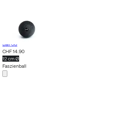
+2
Ball 08
CHF 14.90
12 cm Ø
Faszienball
Hi! Sag ja, zu unseren Cookies.
Cookies ermöglichen es uns, dir alle Funktionen unserer Website zu zeigen und
unser Angebot für dich so relevant wie möglich zu gestalten. Ausserdem helfen
sie uns dabei, dir Werbung zu zeigen, die dir nicht auf die Nerven geht, wie