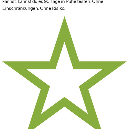
kannst, kannst du es 90 Tage in Ruhe testen. Ohne
Einschränkungen. Ohne Risiko.
Hi! Sag ja, zu unseren Cookies.
Cookies ermöglichen es uns, dir alle Funktionen unserer Website zu zeigen und
unser Angebot für dich so relevant wie möglich zu gestalten. Ausserdem
helfen sie uns dabei, dir Werbung zu zeigen, die dir nicht auf die Nerven geht,
wie beispielsweise personalisierte Anzeigen.
Einstellungen
OK, alle akzeptieren