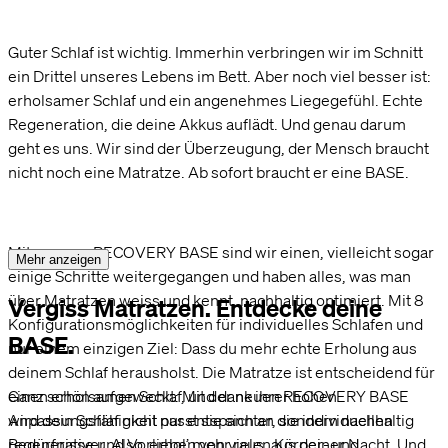
Guter Schlaf ist wichtig. Immerhin verbringen wir im Schnitt
ein Drittel unseres Lebens im Bett. Aber noch viel besser ist:
erholsamer Schlaf und ein angenehmes Liegegefühl. Echte
Regeneration, die deine Akkus auflädt. Und genau darum
geht es uns. Wir sind der Überzeugung, der Mensch braucht
nicht noch eine Matratze. Ab sofort braucht er eine BASE.
Mit unserer RECOVERY BASE sind wir einen, vielleicht sogar
Mehr anzeigen
einige Schritte weitergegangen und haben alles, was man
über Matratzen weiss und kennt, nachhaltig optimiert. Mit 8
Vergiss Matratzen. Entdecke deine
Konfigurationsmöglichkeiten für individuelles Schlafen und
BASE.
nur einem einzigen Ziel: Dass du mehr echte Erholung aus
deinem Schlaf herausholst. Die Matratze ist entscheidend für
Ganz schön aufgeweckt: Mit der neuen RECOVERY BASE
einen erholsamen Schlaf, und dank ihrer hohen
wird dein Schlaf nicht nur entspannter, sondern nachhaltig
Anpassungsfähigkeit passt sie sich an die individuellen
regenerativer. Also, erhol’ mehr raus, aus deiner Nacht. Und
Bedürfnisse und Vorlieben von vielen Körper- und