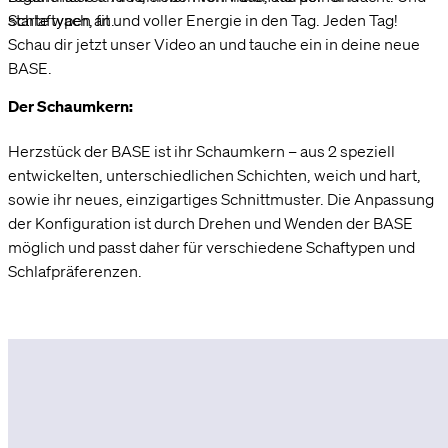
starte wach, fit und voller Energie in den Tag. Jeden Tag!
Schlaftypen an.
Schau dir jetzt unser Video an und tauche ein in deine neue
BASE.
Der Schaumkern:
Herzstück der BASE ist ihr Schaumkern – aus 2 speziell
entwickelten, unterschiedlichen Schichten, weich und hart,
sowie ihr neues, einzigartiges Schnittmuster. Die Anpassung
der Konfiguration ist durch Drehen und Wenden der BASE
möglich und passt daher für verschiedene Schaftypen und
Schlafpräferenzen.
Aber nicht nur das Zusammenspiel der Schichten, auch der
Schaum selbst ist ganz besonders. Extra für deine
Regeneration entwickelt, zeichnet sich unser neuer
8 Konfigurationsmöglichkeiten
Hybridschaum durch seine offenzellige, und somit maximal
atmungsaktive Struktur aus. Ebenso, wie durch seine hohe
Individuelle Konfiguration