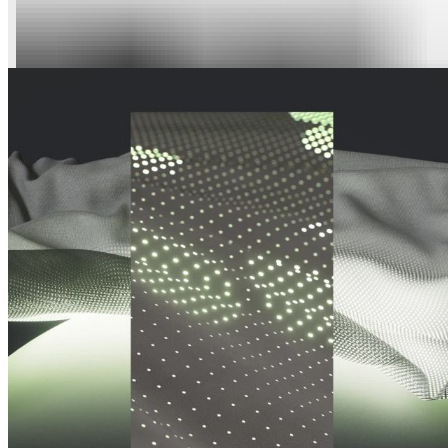
Denkt mit und macht dich fit: deine
BASE mit Topper.
Ganz weich im Gefühl, extrem stark im Support – so ist unser
Topper für deine RECOVERY BASE: Der viscoelastische
Schaum sorgt für die optimale Druckentlastung und garantiert
dir eine Extraportion Liegekomfort. Das Geheimnis dahinter:
Unser Topper reagiert auf Körperwärme und Druckpunkte,
passt sich perfekt an deine Konturen an und garantiert ein
massgeschneidertes Einsinken. Dank Memory Foam merkt
sich der Topper seine Ausgangsposition und so kommt es
auch nicht zu einer Liegekuhle.