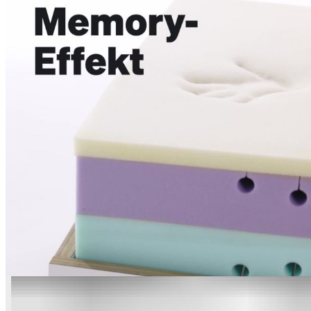
90 Nächte Probeschlafen
90 Nächte mit deiner BASE. Schlaf erstmal drüber!
Da es etwas Zeit braucht, um sich an eine neue Matratze zu
gewöhnen, geben wir dir 90 Nächte Zeit zum Testen. Mach es
dir zuhause auf der Matratze richtig gemütlich. Und sollte es
nicht das Richtige für dich sein, holen wir die Matratze
kostenlos bei dir ab.
CELLIANT®-Faser