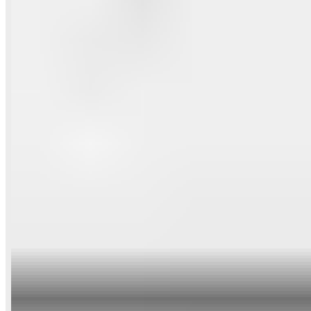
ihn also auch etwas in die Länge ziehen, sofern notwendig.
Herstellerinformationen
Hersteller:
Hologenix LLC.
Suite A420
17383 West Sunset Blvd
Pacific Palisades, CA90272
www.hologenixllc.com
Bevollmächtigter:
Advena Limited