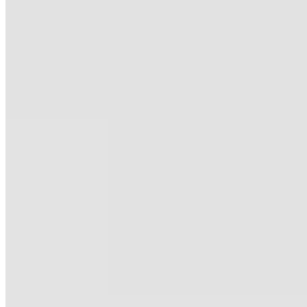
Wirbelsäule ausstreicht.