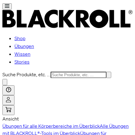
Shop
Übungen
Wissen
Stories
Suche Produkte, etc. ...
Ansicht
Übungen für alle Körperbereiche im Überblick
Alle Übungen
mit BLACKROLL®-Tools im Überblick
Übungen für