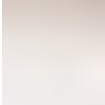
Körperbereich
Unterer Rücken