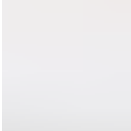
Trainingsziel
Recovery