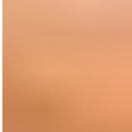
Unterer Rücken Releazer Massage
Streiche mit dem RELEAZER entlang des unteren Rückens
auf und ab. Variiere den Druck je nach Belieben.
+
Weiterlesen