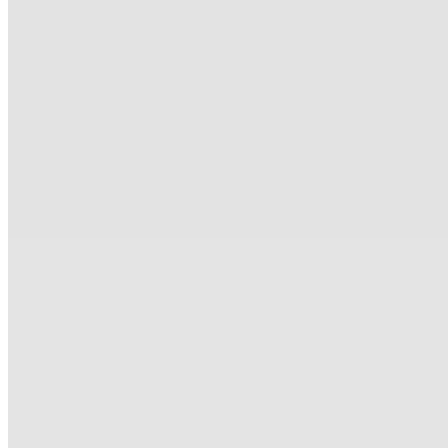
Produkt
Deep Releazer