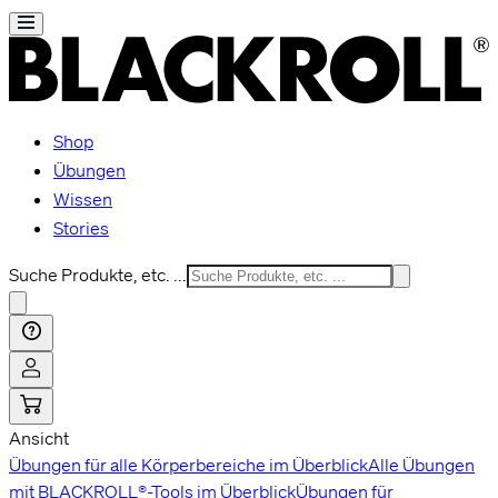
Shop
Übungen
Wissen
Stories
Suche Produkte, etc. ...
Ansicht
Übungen für alle Körperbereiche im Überblick
Alle Übungen
mit BLACKROLL®-Tools im Überblick
Übungen für