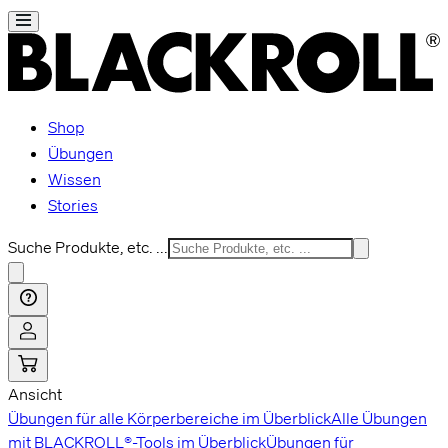
Shop
Übungen
Wissen
Stories
Suche Produkte, etc. ...
Ansicht
Übungen für alle Körperbereiche im Überblick
Alle Übungen
mit BLACKROLL®-Tools im Überblick
Übungen für