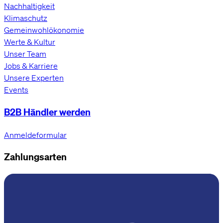
Nachhaltigkeit
Hi! Sag ja, zu unseren Cookies.
Klimaschutz
Cookies ermöglichen es uns, dir alle Funktionen unserer Website zu zeigen und
Gemeinwohlökonomie
unser Angebot für dich so relevant wie möglich zu gestalten. Ausserdem
helfen sie uns dabei, dir Werbung zu zeigen, die dir nicht auf die Nerven geht,
Werte & Kultur
wie beispielsweise personalisierte Anzeigen.
Unser Team
Jobs & Karriere
Einstellungen
OK, alle akzeptieren
Unsere Experten
Events
B2B Händler werden
Anmeldeformular
Zahlungsarten