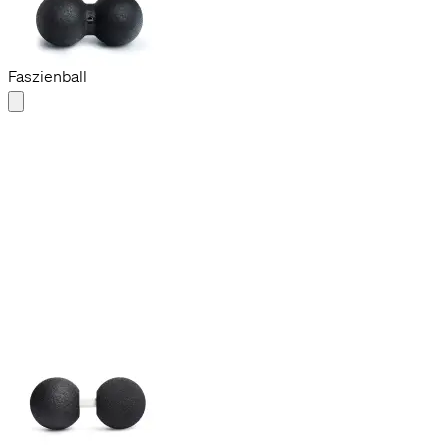
Duoball 12
CHF 29.90
Barre flexible
Faszienball
Duoflex 12
CHF 39.90