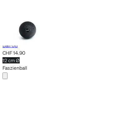
+2
Ball 08
CHF 14.90
12 cm Ø
Faszienball
Nous utilisons des cookies sur ce site web
En cliquant sur « Accepter tous les cookies », vous acceptez le stockage de
cookies sur votre appareil pour améliorer la navigation sur le site, analyser son
utilisation et contribuer à nos efforts de marketing, comme des publicités