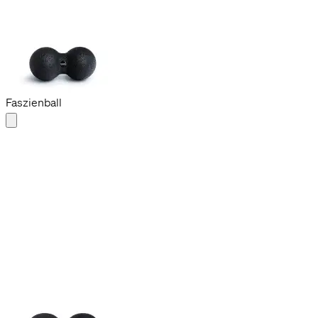
Duoball 08
CHF 24.90
12 cm
Faszienball