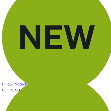
En rupture
Pour le KIDS PILLOW
Kissenbezug
Pillow Protector Kids
CHF 19.90
En rupture
Footer