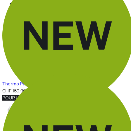
Wärmepflaster
Thermo Pad
CHF 159.90
POUR UN SOMMEIL CALME
Schlafmaske