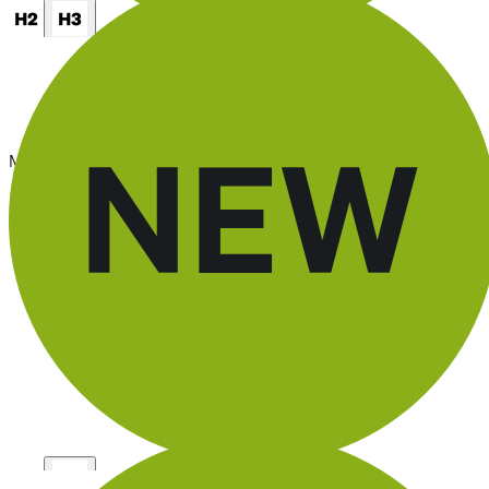
Recovery Base Balance
de
CHF 1,049.90
Climat de sommeil optimal
Matratze