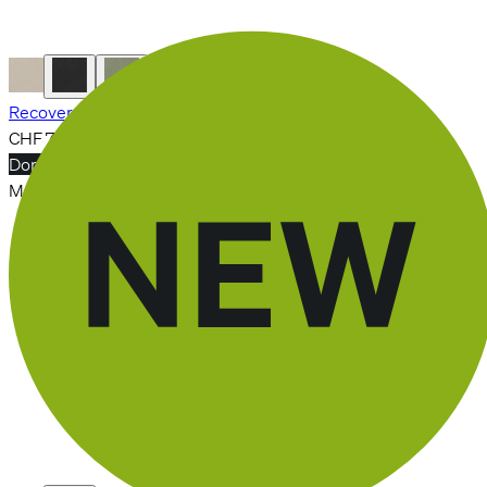
Recovery Slopes Core
CHF 79.90
Dormeurs latéraux
Matratze
Nous utilisons des cookies sur ce site web
En cliquant sur « Accepter tous les cookies », vous acceptez le stockage de
cookies sur votre appareil pour améliorer la navigation sur le site, analyser son
utilisation et contribuer à nos efforts de marketing, comme des publicités
personnalisées.
Paramètres des cookies
Autoriser tous les cookies