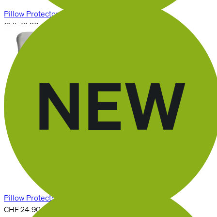
Pillow Protector
CHF 19.90
En rupture
Pour le PILLOW PLUS
Kissenbezug
Pillow Protector Plus
CHF 24.90