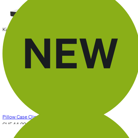
Recovery Base Elite
de
CHF 1,399.90
Kissenbezug
Pillow Case Climate Plus
CHF 44.90
Instant Heat