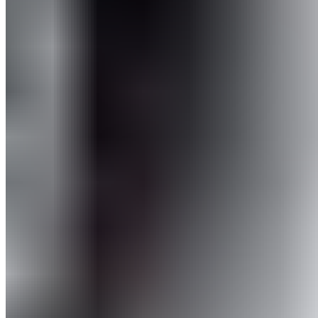
Livraison et expédition
|
Droit de révocation
|
Mentions légales
|
CGV clients privés
|
CGV clients professionnels
|
Déclaration de confidentialité
|
Déclaration d'accessibilité
|
Paramètres des cookies
© 2026 BLACKROLL.COM. ALL RIGHTS RESERVED