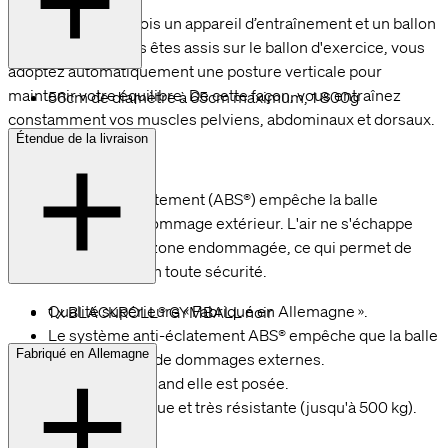
GYMBALL est à la fois un appareil d’entraînement et un ballon
assis. Lorsque vous êtes assis sur le ballon d'exercice, vous
adoptez automatiquement une posture verticale pour
maintenir votre équilibre. De cette façon, vous entraînez
56cm de diamètre à 65cm maximum, 1 800g
constamment vos muscles pelviens, abdominaux et dorsaux.
Étendue de la livraison
Le système anti-éclatement (ABS®) empêche la balle
d'éclater en cas de dommage extérieur. L'air ne s'échappe
que lentement de la zone endommagée, ce qui permet de
terminer l'exercice en toute sécurité.
Qualité supérieure « Fabriqué en Allemagne ».
1 x BLACKROLL® GYMBALL noir
Le système anti-éclatement ABS® empêche que la balle
Fabriqué en Allemagne
n'éclate en cas de dommages externes.
Ne roule pas quand elle est posée.
Inodore, élastique et très résistante (jusqu'à 500 kg).