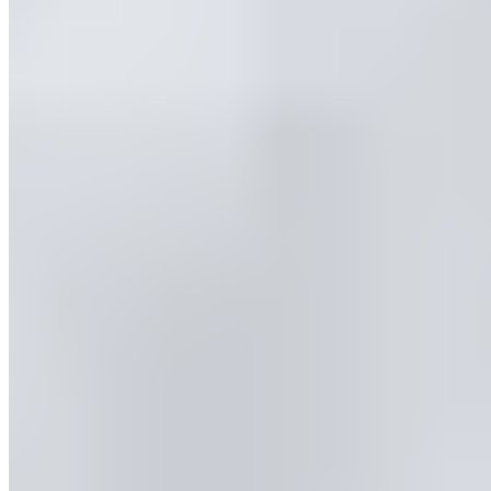
Nous proposons deux tailles de couettes. D'une part, la taille
135x200cm et d'autre part, la taille supérieure avec les
dimensions 155x220.
Existe-t-il des consignes de sécurité pour ce produit ?