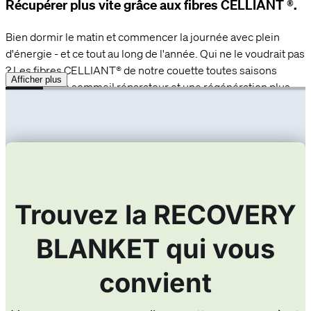
Récupérer plus vite grâce aux fibres CELLIANT ®.
Bien dormir le matin et commencer la journée avec plein
d'énergie - et ce tout au long de l'année. Qui ne le voudrait pas
? Les fibres CELLIANT® de notre couette toutes saisons
Afficher plus
favorisent un sommeil réparateur et une régénération plus
rapide. Ce matériau de remplissage assure une meilleure
thermorégulation de ton corps. Mais comment ?
Les fibres CELLIANT® absorbent la chaleur corporelle émise,
la transforment en énergie infrarouge et la renvoient au
corps. L'absorption de l'énergie infrarouge stimule
temporairement la circulation sanguine locale et augmente
temporairement l'apport d'oxygène aux cellules du corps
dans les tissus. L'augmentation de la circulation sanguine
favorise la thermorégulation du corps, ce qui permet à ton
corps de mieux adapter lui-même sa température.
À la maison & en voyage :
range facilement et
rapidement la couette dans le sac de voyage fourni. En