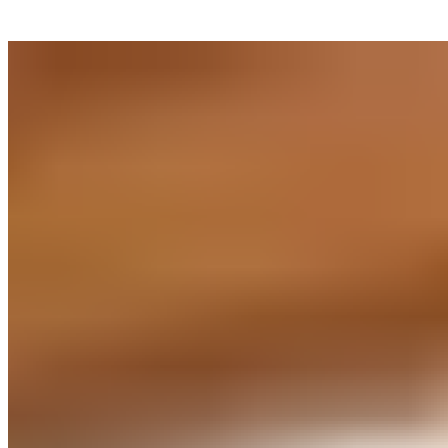
Climat de sommeil agréable pendant la
nuit
Lorsque ton corps ne surchauffe pas et ne se refroidit pas
pendant la nuit, cela contribue à une sensation de couchage
constante et confortable. Le Softtouch Recovery Cover
combine un tissu tricoté double couche respirant avec un
rembourrage en fibres creuses douces et des fibres
CELLIANT® intégrées.
Il en résulte une sensation de couchage particulièrement
agréable, avec de bonnes propriétés de régulation de la
température et de l’humidité.
Comment fonctionne CELLIANT® ? Des minéraux naturels
finement répartis sont intégrés dans les fibres du tissu. Ils