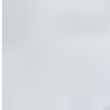
Durabilité
Protection du climat
L'économie d'intérêt général
Valeurs et culture
L'équipe
Emplois & carrière
Experts
Événements
Devenir distributeur B2B
Formulaire d'inscription
Moyens de paiement