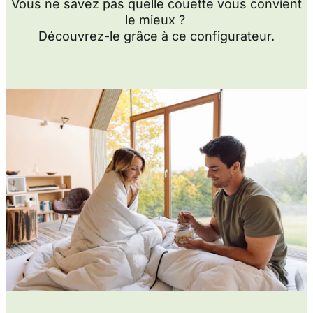
complément de notre RECOVERY PILLOW, elle
complète ta routine de sommeil saine - même en
voyage.
Vegan :
une couette quatre saisons pour tout le monde.
La RECOVERY BLANKET est 100% végétalienne et
convient à tous les amis des animaux et aux personnes
allergiques.
Pour plus de confort :
tu peux aussi utiliser la couette
sans housse supplémentaire. Le matériau extérieur est
en coton moelleux et t'offre une sensation agréable sur
la peau.
Informations sur le lavage :
La couette est lavable en
machine jusqu'à 60°C et convient au sèche-linge. Lors
de l'entretien, veille à ne pas essorer trop fort la couette
lors du lavage et à la sécher à basse température dans
le sèche-linge. Ainsi, la housse en coton restera douce
longtemps.
Convient aux personnes allergiques &