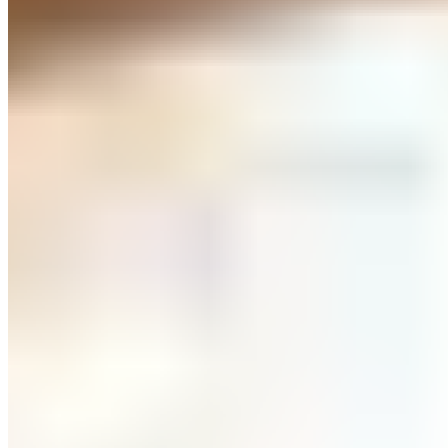
absorbent la chaleur émise par le corps et la restituent
ensuite. Cela crée un climat de sommeil équilibré – sans
source d’énergie supplémentaire.
La housse de haute qualité est amovible, facile d’entretien et
peut être fixée directement au Gripframe grâce à une
fermeture éclair.
En savoir plus sur CELLIANT®