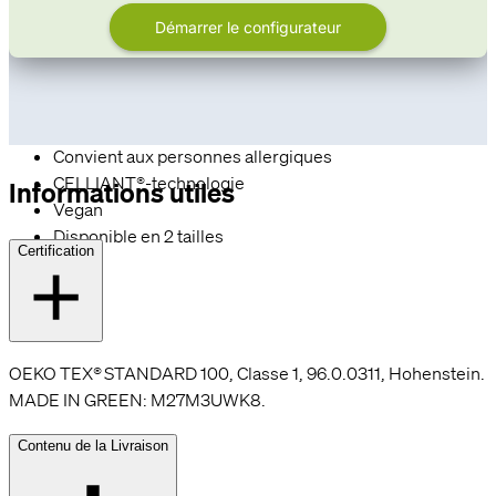
hypoallergénique :
la couette est hypoallergénique et
convient également aux personnes allergiques grâce à
sa lavabilité à 60°C.
Des conditions de sommeil saines toute l'année
90 nuits d'essai gratuit
Convient aux personnes allergiques
CELLIANT®-technologie
Informations utiles
Vegan
Disponible en 2 tailles
Certification
OEKO TEX® STANDARD 100, Classe 1, 96.0.0311, Hohenstein.
MADE IN GREEN: M27M3UWK8.
Contenu de la Livraison