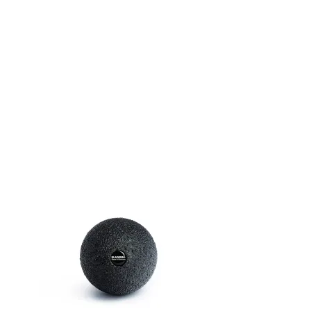
+2
Ball 08
14,90 €