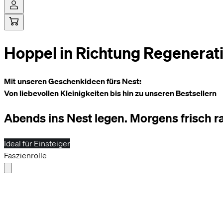
Hoppel in Richtung Regenerat
Hi! Sag ja
Cookies ermög
möglich zu ge
beispielswei
Mit unseren Geschenkideen fürs Nest:
Von liebevollen Kleinigkeiten bis hin zu unseren Bestsellern
Abends ins Nest legen. Morgens frisch r
Ideal für Einsteiger
Faszienrolle