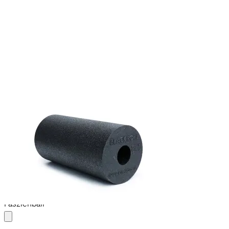
Standard
ab
29,90 €
8 cm Ø
Faszienball