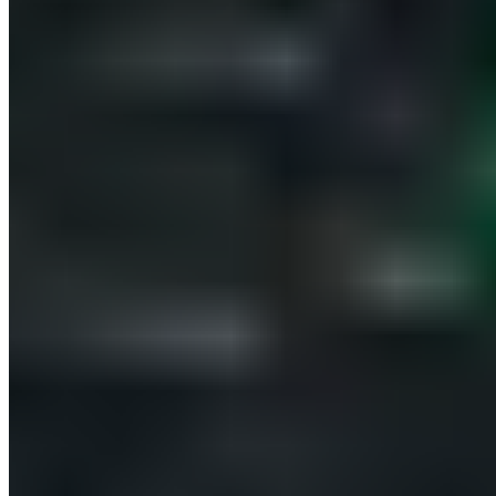
Werde Campus Roller
BLACKROLL® Academy
BLACKROLL® Pain Expert
BLACKROLL® Recovery Expert
BLACKROLL® Muskellängentraining Kurs
B2B Shop
Händler werden
Produktindividualisierung
Internationale Vertriebspartner
Spendenaktion
Unterstütze die Ukraine
Zahlungsarten