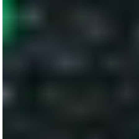
Kundenservice
FAQ
Lieferung & Versand
Rücksendungen
Kontakt
Blackroll Community
Presse
Über uns
Nachhaltigkeit
Klimaschutz
Gemeinwohlökonomie
Werte & Kultur
Unser Team
Jobs & Karriere
Unsere Experten
Unsere Events