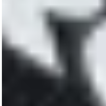
BLACKROLL® Pain Expert
BLACKROLL® Recovery Expert
BLACKROLL® Muskellängentraining Kurs
B2B Shop
Händler werden
Produktindividualisierung
Internationale Vertriebspartner
Spendenaktion
Unterstütze die Ukraine
Zahlungsarten