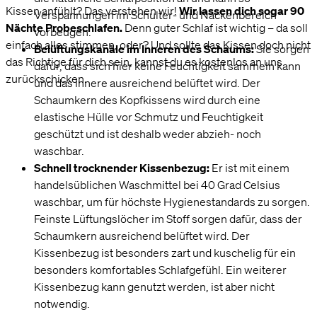
Kissen anfühlt? Das verstehen wir!
Wir lassen dich sogar 90
Verspannungen im Schulter- und Nackenbereich
Nächte Probeschlafen.
Denn guter Schlaf ist wichtig – da soll
vorbeugen.
einfach alles stimmen, oder? Und sollte das Kissen doch nicht
Belüftungskanäle im Inneren des Schaums:
Sie sorgen
das Richtige für dich sein, kannst du es kostenlos an uns
dafür, dass sich hier keine Feuchtigkeit sammeln kann
zurückschicken.
und das Innere ausreichend belüftet wird. Der
Schaumkern des Kopfkissens wird durch eine
elastische Hülle vor Schmutz und Feuchtigkeit
geschützt und ist deshalb weder abzieh- noch
waschbar.
Schnell trocknender Kissenbezug:
Er ist mit einem
handelsüblichen Waschmittel bei 40 Grad Celsius
waschbar, um für höchste Hygienestandards zu sorgen.
Feinste Lüftungslöcher im Stoff sorgen dafür, dass der
Schaumkern ausreichend belüftet wird. Der
Kissenbezug ist besonders zart und kuschelig für ein
besonders komfortables Schlafgefühl. Ein weiterer
Kissenbezug kann genutzt werden, ist aber nicht
notwendig.