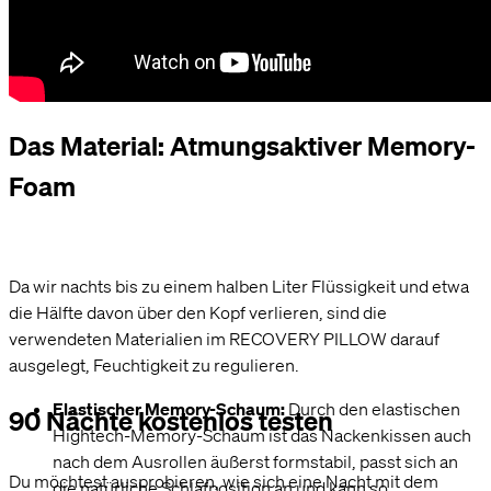
Zur passiven Regeneration
Das Material: Atmungsaktiver Memory-
Foam
Da wir nachts bis zu einem halben Liter Flüssigkeit und etwa
die Hälfte davon über den Kopf verlieren, sind die
verwendeten Materialien im RECOVERY PILLOW darauf
ausgelegt, Feuchtigkeit zu regulieren.
Elastischer Memory-Schaum:
Durch den elastischen
90 Nächte kostenlos testen
Hightech-Memory-Schaum ist das Nackenkissen auch
nach dem Ausrollen äußerst formstabil, passt sich an
Du möchtest ausprobieren, wie sich eine Nacht mit dem
die natürliche Schlafposition an und kann so