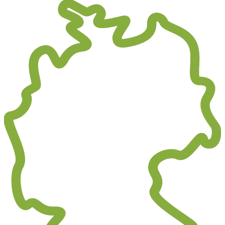
Hi! Sag ja, zu unseren Cookies.
Cookies ermöglichen es uns, dir alle Funktionen unserer Website zu zeigen und uns
wie möglich zu gestalten. Ausserdem helfen sie uns dabei, dir Werbung zu zeigen, d
geht, wie beispielsweise personalisierte Anzeigen.
Einstellungen
OK, alle akzeptieren