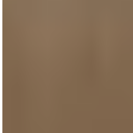
München Edition
Inkl. schmutz- und wasserabweisender Kissentasche
Atmungsaktiver Hightech Memory Schaum
Optimale Größe für zu Hause oder unterwegs
Inkl. atmungsaktivem Kissenbezug (waschbar bis 40°),
Kissen selbst ist nicht waschbar
Made in Germany
Nützliche Infos
Gewicht
PILLOW: 805 g
Bezug: 95 g
TRAVEL BAG: 65 g
Grösse