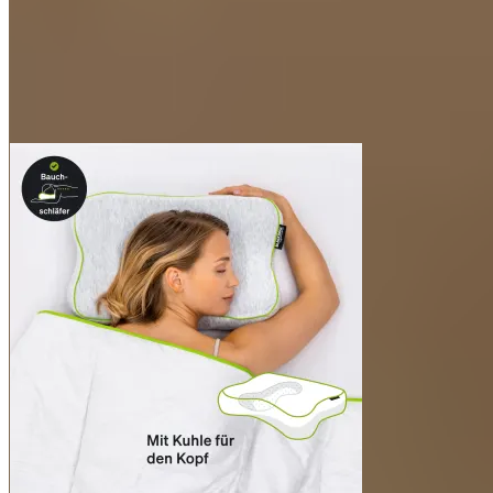
PILLOW: 50 x 30 x 11 cm
TRAVEL BAG: 78 x 36 cm
ZUSAMMENGEROLLT: 36 cm x 12 cm
Hygiene
Kissenbezug und Kissentasche waschbar (bis 40°C)
Besonderer Geruch durch nachhaltige Herstellung mit
natürlichen Ölen, anstelle des chemischen
Standardverfahrens
Lieferumfang
1x BLACKROLL® RECOVERY PILLOW inkl. Kissenbezug