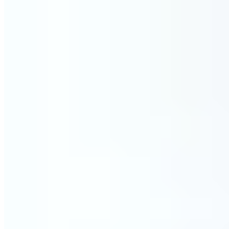
FAQ
Wie lange ist das Kissen "haltbar"?
Das Kissen kann je nach Gebrauch und Pflege mehrere Jahre
gut halten. Bei häufigem Gebrauch empfiehlt es sich, das
Kissen nach ungefähr 4 Jahren zu wechseln, um die optimale
Wirkung zu erhalten.
Kann das PILLOW auch von Kindern verwendet werden?