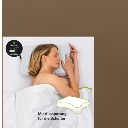
Ergonomische Form unterstützt Kopf und Nacken für
einen entspannten Schlaf
Zwei unterschiedliche Kissenseiten für jede
Schlafposition
Atmungsaktiver Hightech Memory Schaum mit
Belüftungskanälen in Dry Comfort Schutzhülle
Besonders zarter, kuscheliger Kissenbezug (waschbar
bis 40°)
Optimale Größe für zuhause und unterwegs
Inklusive schmutzabweisender Kissentasche für
hygienischen Transport
Waschanleitung Kissenbezug