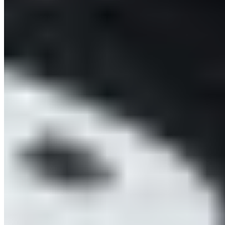
Rücksendungen
Kontakt
Blackroll Community
Presse
Über uns
Nachhaltigkeit
Klimaschutz
Gemeinwohlökonomie
Werte & Kultur
Unser Team
Jobs & Karriere
Unsere Experten
Unsere Events
Werde Campus Roller
BLACKROLL® Academy