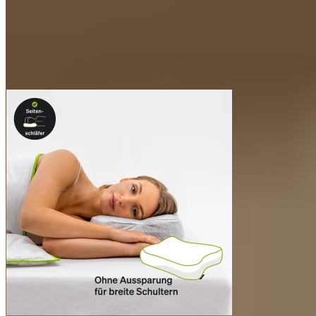
Bezug auf links drehen
Reißverschluss schließen (ca. 90%, sodass er sich
einfach öffnen lässt)
Keine harten Gegenstände mitwaschen (z.B. BHs,
Textilien mit Klettverschlüssen, Reißverschlüssen,
Schnallen o.Ä.)
Optional Wäschenetz verwenden
Bezug bei 40°C waschen (pflegeleicht)
Empfehlung: Bezug an der Luft trocknen
Zertifizierung