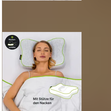
BLACKROLL® PILLOW CASE ORIGINAL
1x passgenaue Reisetasche
Material
Schaumkern:
100% Polyurethan. Der Schaum enthält
keine Weichmacher.
Der Schaumkern wird bereits bei der Herstellung mit
zertifiziertem Aloe-Vera-Öl versetzt – das reduziert den
typischen Neugeruch.
Kissenbezug:
60% Polyester (PET), 40% Viskose
Produktinfo
Im limitierten Farbdesign für den FC Bayern München