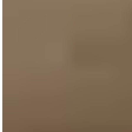
OEKO TEX® STANDARD 100, Klasse 1
Überall. Und jederzeit.
Routinen sind ein effektives Mittel gegen Schlafstörungen.
Sie vermitteln uns ein Gefühl von Ruhe und Entspannung. Das
eigene Kissen und ein Schlafgefühl wie zuhause sind die
Basis einer solchen Routine. Deshalb haben wir darauf
geachtet, dass du das RECOVERY PILLOW auch unterwegs
nutzen kannst.
Durch das besondere Material lässt sich das Kissen ganz
einfach zusammenrollen und in der mitgelieferten
Reisetasche verstauen. Die speziell entwickelte Tasche
schützt das Kissen während der Reise. Und durch den
Memoryschaum kommt das Kissen nach jedem Ausrollen
wieder in seine ursprüngliche Form zurück.
Für guten Schlaf – überall.