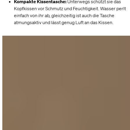
Kompakte Kissentasche:
Unterwegs schützt sie das
Kopfkissen vor Schmutz und Feuchtigkeit. Wasser perlt
einfach von ihr ab, gleichzeitig ist auch die Tasche
atmungsaktiv und lässt genug Luft an das Kissen.
Die Herstellung unseres Nackenkissens
®
Das BLACKROLL
RECOVERY PILLOW wird in Deutschland
nahe Stuttgart produziert und ist nach dem OEKO-
®
TEX
STANDARD 100, Klasse 1 zertifiziert, 25.HCH.21496,
Hohenstein. Viele Produktionsschritte finden hier in
Handarbeit statt. Kleinere Abweichungen, insbesondere am
Kissenbezug, können daher vorkommen.
Ergonomisches Kissen in der limitierten FC Bayern