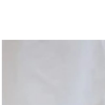
Douleurs
Santé
6 min temps
Syndrome du piriforme : cause
publié par
Dr. rer. nat. Torsten Pfitzer
dans
Douleurs
sur
28/03
Dr. rer. nat. Torsten Pfitzer
Information sur lauteur
+