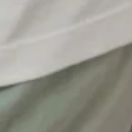
du piriforme » étant plus courant, nous continuons à l’utiliser