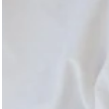
Syndrome du piriforme
Syndrome du piriforme
Dans cet article
Dans cet article
01.
Syndrome du piriforme : symptômes
02.
Syndrome du piriforme : cause
03.
Syndrome du piriforme : durée
04.
Syndrome du piriforme : voici en quoi consiste le traitemen
05.
Syndrome du piriforme : quand devient-il chronique ?
06.
Syndrome du piriforme : ces examens permettent de le di