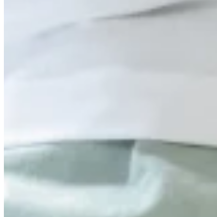
pourquoi les experts préfèrent aujourd’hui utiliser le terme d
dans notre article.