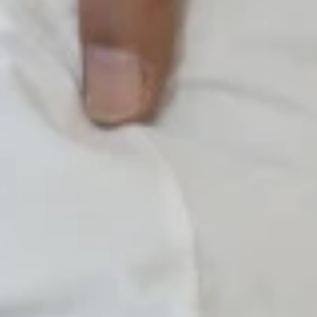
s les jambes et provoquent même des sensations d’engourdissem
vos problèmes. En effet, une affection neuromusculaire appelée
e différente. Dans notre article, vous trouverez toutes les infor
Musculus piriformis) se raidit en raison de tensions ou d’une in
l est donc utile d’examiner l’emplacement de ce muscle. Le musc
 fessier et s’étend à l’intérieur du bassin, où il relie le sacrum au
s l’extérieur, de l’étirer et de l’écarter en position debout, ainsi
ut se raccourcir et se durcir à la suite d’accidents, de tension
roximité immédiate, provoquant des douleurs, des sensations d’
alement en position allongée.
ques autour des muscles fessiers, telles que les muscles fessi