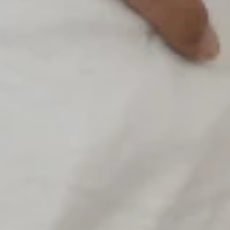
ent et de fourmillements, tu penses sans doute immédiatement
 « syndrome du piriforme » s’accompagne de symptômes très
mations importantes sur les causes, les symptômes et les options
flammation et exerce ainsi une pression sur le nerf sciatique.
le piriforme, en forme de poire, fait partie de la couche
 fémur.
 que de stabiliser l’articulation de la hanche en maintenant la
s, d’inflammations, de surmenages ou de mauvaises postures. Il
engourdissement et des fourmillements. Ces troubles se
ers profonds, qui peuvent comprimer le nerf sciatique. C’est