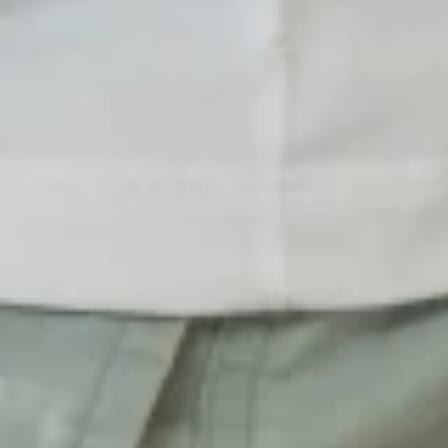
e « syndrome fessier profond ». Cependant, le terme « syndrome 