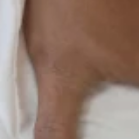
t
agnostiquer