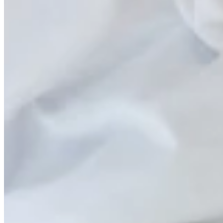
07.
Conclusion
Si tu souffres de douleurs dans les fesses qui irradient dan
à une hernie discale. Mais ce n’est pas toujours la cause de 
similaires à ceux d’une hernie discale, mais qui ont une origin
de traitement.
Le syndrome du piriforme survient lorsque le muscle piriforme (
Pour comprendre les douleurs liées au syndrome du piriforme, i
interne de la musculature de la hanche. Il est situé sous le grand
Le muscle piriforme a pour fonction de faire pivoter la cuisse ver
tête fémorale dans la cavité articulaire.
Normalement, ce muscle est très souple et élastique, mais il pe
exerce alors une pression sur le nerf sciatique qui passe à p
manifestent surtout lors des mouvements et s’atténuent génér
Remarque : il existe de nombreuses autres structures anatomi