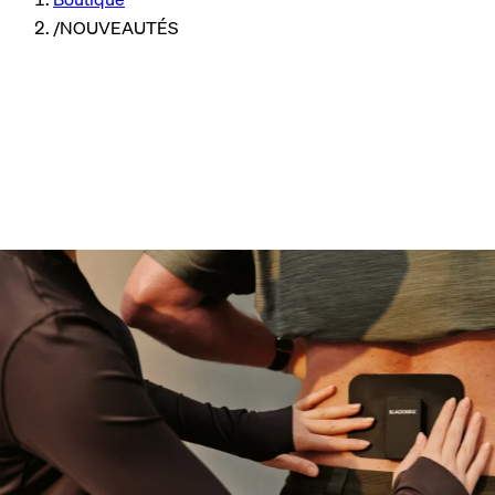
/
NOUVEAUTÉS
dernières innovations produits
avancées
santé et
remise
en forme.