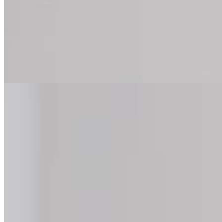
Exercices de mobilité, étireme
Découvrez les exercices BLACKROLL® pour améliorer votre mob
exercices avec un rouleau de massage ou des routines pour soul
Tous les exercices