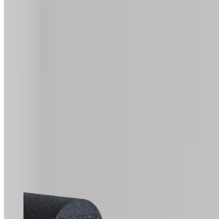
Exercices de mobilité, étireme
Découvrez les exercices BLACKROLL® pour améliorer votre mob
exercices avec un rouleau de massage ou des routines pour soul
Tous les exercices