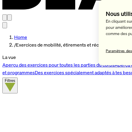
Nous utili
En cliquant su
pour améliorer 
comme des pub
Home
/
Exercices de mobilité, étirements et récupération
Paramètres des
La vue
Aperçu des exercices pour toutes les parties du corps
Aperçu 
et programmes
Des exercices spécialement adaptés à tes bes
Filtres