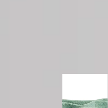
au quotidien. Que vous cherchiez des étirements ciblés, des
t à vos objectifs.