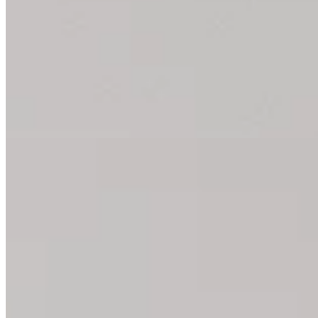
Bloc de yoga : les meilleurs ex
Tu peux utiliser le bloc de yoga pour de nombreux exercices. N
Tous les exercices avec un bloc de yoga