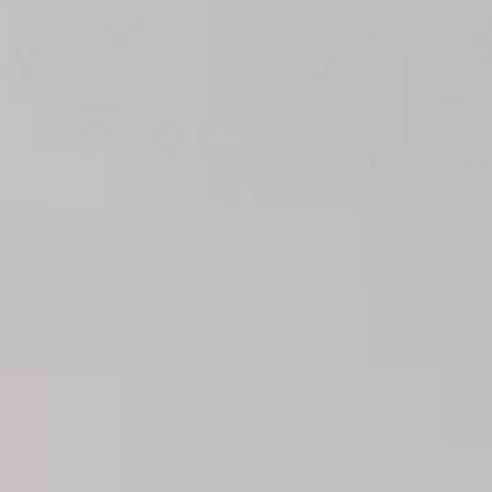
ercices
ous te montrons ici lesquels !