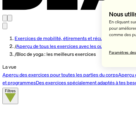
Nous utili
En cliquant su
pour améliorer 
comme des pub
Exercices de mobilité, étirements et récupération
/
Aperçu de tous les exercices avec les outils BLACKROL
Paramètres des
/
Bloc de yoga : les meilleurs exercices
La vue
Aperçu des exercices pour toutes les parties du corps
Aperçu 
et programmes
Des exercices spécialement adaptés à tes bes
Filtres