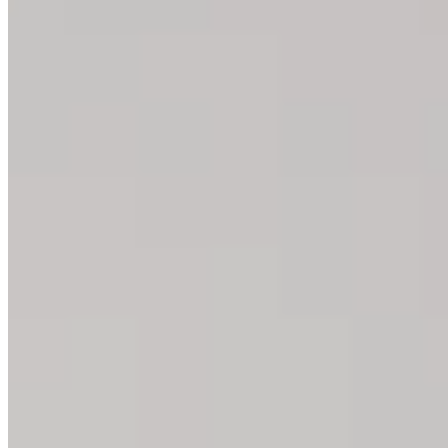
Bloc de yoga : les meilleurs ex
Tu peux utiliser le bloc de yoga pour de nombreux exercices. N
Tous les exercices avec un bloc de yoga