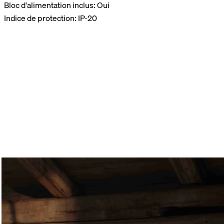
Bloc d'alimentation inclus: Oui
Indice de protection: IP-20
Utilisées par des athlètes français et des sportifs de haut
niveau, les COMPRESSION BOOTS s’intègrent aux routines
de récupération les plus exigeantes. Profitez vous aussi de
cette technologie après une compétition, un entraînement
intensif ou simplement une longue journée passée debout
ou au bureau.
Quel que soit votre niveau, récupérez comme les pros et
accordez à vos jambes un véritable moment de détente.