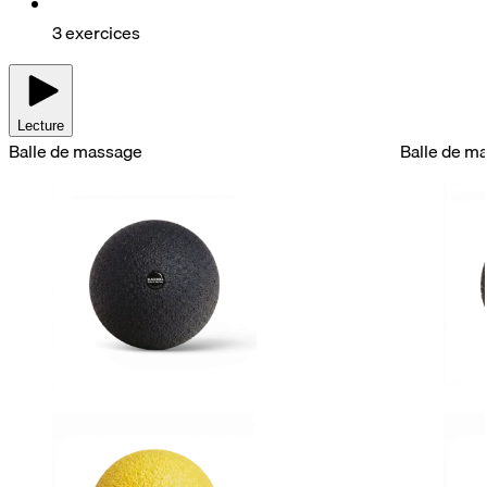
3 exercices
Lecture
Balle de massage
Balle de m