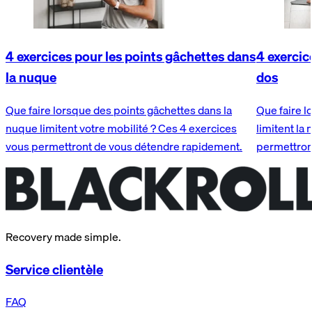
4 exercices pour les points gâchettes dans
4 exercic
la nuque
dos
Que faire lorsque des points gâchettes dans la
Que faire l
nuque limitent votre mobilité ? Ces 4 exercices
limitent la
vous permettront de vous détendre rapidement.
permettron
Recovery made simple.
Service clientèle
FAQ