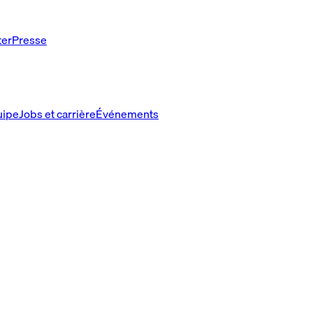
ter
Presse
uipe
Jobs et carrière
Événements