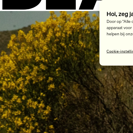
Hoi, zeg j
Door op “Alle 
apparaat voor
helpen bij onz
Cookie-instell