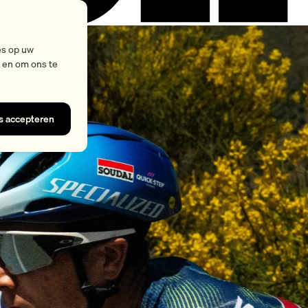
es op uw
k en om ons te
es accepteren