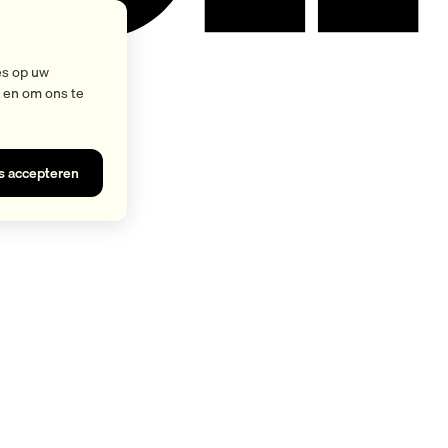
es op uw
k en om ons te
es accepteren