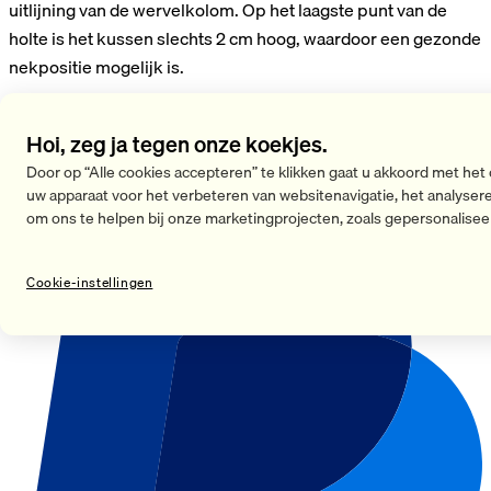
uitlijning van de wervelkolom. Op het laagste punt van de
holte is het kussen slechts 2 cm hoog, waardoor een gezonde
nekpositie mogelijk is.
Lees meer
Hoi, zeg ja tegen onze koekjes.
Recovery Pillow Kids
€ 79,90
Door op “Alle cookies accepteren” te klikken gaat u akkoord met het
uw apparaat voor het verbeteren van websitenavigatie, het analyser
In winkelwagen
In winkelwagen
om ons te helpen bij onze marketingprojecten, zoals gepersonalisee
Cookie-instellingen