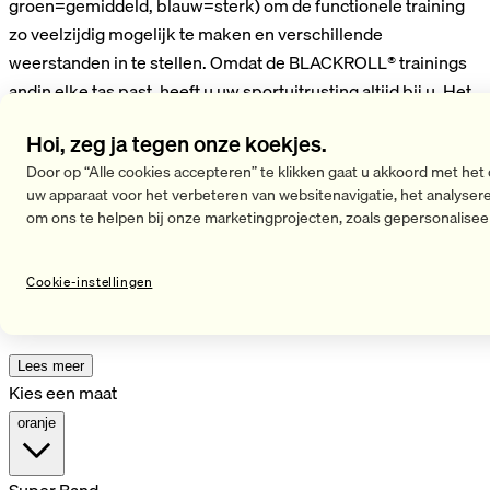
groen=gemiddeld, blauw=sterk) om de functionele training
zo veelzijdig mogelijk te maken en verschillende
weerstanden in te stellen. Omdat de BLACKROLL® trainings
andin elke tas past, heeft u uw sportuitrusting altijd bij u. Het
maakt niet uit of u thuis, in de sportschool, in het hotel of op
Hoi, zeg ja tegen onze koekjes.
kantoor wilt trainen - de BLACKROLL® SUPER BAND is uw
Door op “Alle cookies accepteren” te klikken gaat u akkoord met het
vaste begeleider. De banden zijn ook geschikt voor
uw apparaat voor het verbeteren van websitenavigatie, het analyser
therapeutisch gebruik ter ondersteuning van de revalidatie
om ons te helpen bij onze marketingprojecten, zoals gepersonalisee
van sportblessures. En het beste is: zodra de BLACKROLL®
Trainingsband met de BLACKROLL® RESIST BAND,
Cookie-instellingen
MULTIBAND en de LOOP BAND wordt gecombineerd, kan de
functionele training nog uitgebreider worden gemaakt.
Lees meer
Kies een maat
oranje
Super Band