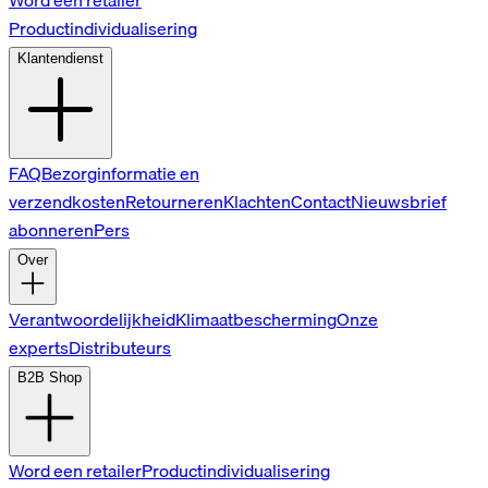
Word een retailer
Productindividualisering
Klantendienst
FAQ
Bezorginformatie en
verzendkosten
Retourneren
Klachten
Contact
Nieuwsbrief
abonneren
Pers
Over
Verantwoordelijkheid
Klimaatbescherming
Onze
experts
Distributeurs
B2B Shop
Word een retailer
Productindividualisering