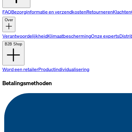
FAQ
Bezorginformatie en verzendkosten
Retourneren
Klachten
Over
Verantwoordelijkheid
Klimaatbescherming
Onze experts
Distr
B2B Shop
Word een retailer
Productindividualisering
Betalingsmethoden