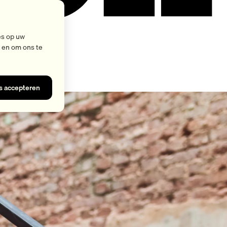
es op uw
k en om ons te
es accepteren