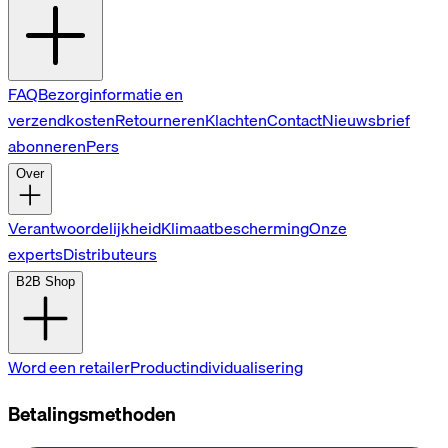
FAQ
Bezorginformatie en
verzendkosten
Retourneren
Klachten
Contact
Nieuwsbrief
abonneren
Pers
Over
Verantwoordelijkheid
Klimaatbescherming
Onze
experts
Distributeurs
B2B Shop
Word een retailer
Productindividualisering
Betalingsmethoden