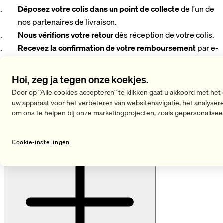
Déposez votre colis dans un point de collecte
de l'un de
nos partenaires de livraison.
Nous vérifions votre retour
dès réception de votre colis.
Recevez la confirmation de votre remboursement
par e-
mail. Le traitement de votre retour peut prendre jusqu'à
14 jours ouvrables.
Hoi, zeg ja tegen onze koekjes.
Door op “Alle cookies accepteren” te klikken gaat u akkoord met het
Nuttige informatie
uw apparaat voor het verbeteren van websitenavigatie, het analyser
om ons te helpen bij onze marketingprojecten, zoals gepersonalisee
Vertoont je product visuele of technische schade?
Cookie-instellingen