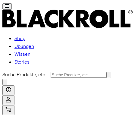
Shop
Übungen
Wissen
Stories
Suche Produkte, etc. ...