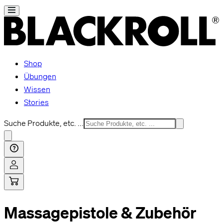
Shop
Übungen
Wissen
Stories
Suche Produkte, etc. ...
Massagepistole & Zubehör