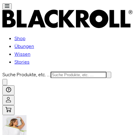
Shop
Übungen
Wissen
Stories
Suche Produkte, etc. ...