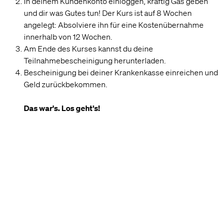
In deinem Kundenkonto einloggen, kräftig Gas geben
und dir was Gutes tun! Der Kurs ist auf 8 Wochen
angelegt: Absolviere ihn für eine Kostenübernahme
innerhalb von 12 Wochen.
Am Ende des Kurses kannst du deine
Teilnahmebescheinigung herunterladen.
Bescheinigung bei deiner Krankenkasse einreichen und
Geld zurückbekommen.
Das war's. Los geht's!