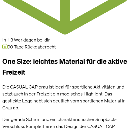
In 1-3 Werktagen bei dir
90 Tage Rückgaberecht
One Size: leichtes Material für die aktive
Freizeit
Die CASUAL CAP grau ist ideal für sportliche Aktivitäten und
setzt auch in der Freizeit ein modisches Highlight. Das
gestickte Logo hebt sich deutlich vom sportlichen Material in
Hi! Sag ja, zu unseren Cookies.
Grau ab.
Cookies ermöglichen es uns, dir alle Funktionen unserer Website zu zeigen und
unser Angebot für dich so relevant wie möglich zu gestalten. Ausserdem
helfen sie uns dabei, dir Werbung zu zeigen, die dir nicht auf die Nerven geht,
Der gerade Schirm und ein charakteristischer Snapback-
wie beispielsweise personalisierte Anzeigen.
Verschluss komplettieren das Design der CASUAL CAP.