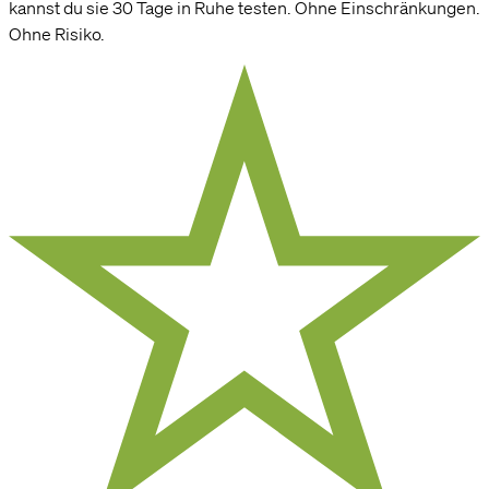
kannst du sie 30 Tage in Ruhe testen. Ohne Einschränkungen.
Ohne Risiko.
Hi! Sag ja, zu unseren Cookies.
Cookies ermöglichen es uns, dir alle Funktionen unserer Website zu zeigen und
unser Angebot für dich so relevant wie möglich zu gestalten. Ausserdem
helfen sie uns dabei, dir Werbung zu zeigen, die dir nicht auf die Nerven geht,
wie beispielsweise personalisierte Anzeigen.
Einstellungen
OK, alle akzeptieren