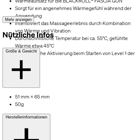
Wärmeaufsatz für die BLACKROLL® FASCIA GUN
Sorgt für ein angenehmes Wärmegefühl während der
Anwendung
Mehr anzeigen
Intensiviert das Massageerlebnis durch Kombination
von Wärme und Vibration
Nützliche Infos
Durchschnittliche Temperatur bei ca. 55°C, gefühlte
Wärme etwa 45°C
Größe & Gewicht
Automatische Aktivierung beim Starten von Level 1 der
Gun
51 mm × 65 mm
50g
Herstellerinformationen