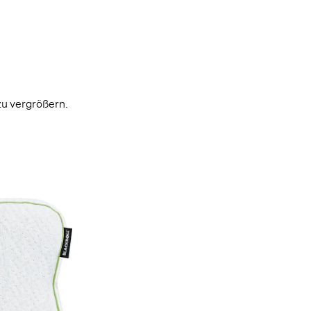
, zu unseren Cookies.
lichen es uns, dir alle Funktionen unserer Website zu zeigen und unser Angebot für dich so 
stalten. Ausserdem helfen sie uns dabei, dir Werbung zu zeigen, die dir nicht auf die Nerven
 zu vergrößern.
se personalisierte Anzeigen.
Einstellungen
OK, alle akzeptieren