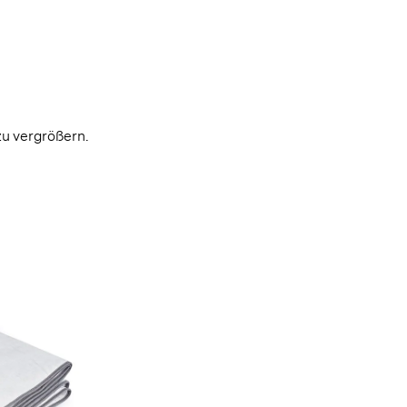
, zu unseren Cookies.
lichen es uns, dir alle Funktionen unserer Website zu zeigen und unser Angebot für dich so 
stalten. Ausserdem helfen sie uns dabei, dir Werbung zu zeigen, die dir nicht auf die Nerven
 zu vergrößern.
se personalisierte Anzeigen.
Einstellungen
OK, alle akzeptieren