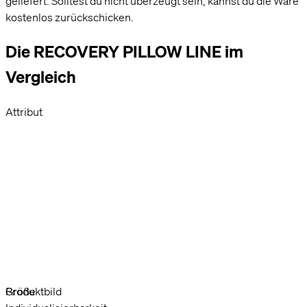
geliefert. Solltest du nicht überzeugt sein, kannst du die Ware
kostenlos zurückschicken.
Die RECOVERY PILLOW LINE im
Vergleich
Attribut
Produktbild
Größe