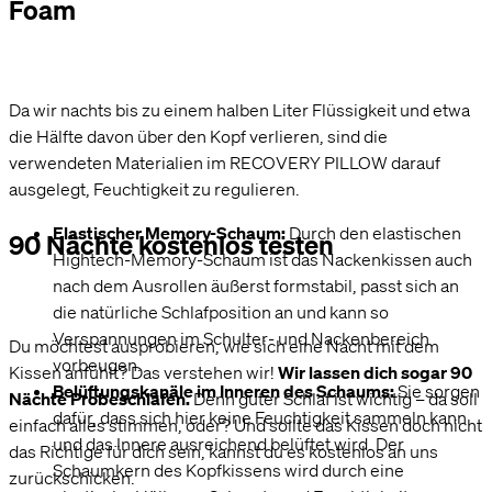
Foam
Da wir nachts bis zu einem halben Liter Flüssigkeit und etwa
die Hälfte davon über den Kopf verlieren, sind die
verwendeten Materialien im RECOVERY PILLOW darauf
ausgelegt, Feuchtigkeit zu regulieren.
Elastischer Memory-Schaum:
Durch den elastischen
90 Nächte kostenlos testen
Hightech-Memory-Schaum ist das Nackenkissen auch
nach dem Ausrollen äußerst formstabil, passt sich an
die natürliche Schlafposition an und kann so
Verspannungen im Schulter- und Nackenbereich
Du möchtest ausprobieren, wie sich eine Nacht mit dem
vorbeugen.
Kissen anfühlt? Das verstehen wir!
Wir lassen dich sogar 90
Belüftungskanäle im Inneren des Schaums:
Sie sorgen
Nächte Probeschlafen.
Denn guter Schlaf ist wichtig – da soll
dafür, dass sich hier keine Feuchtigkeit sammeln kann
einfach alles stimmen, oder? Und sollte das Kissen doch nicht
und das Innere ausreichend belüftet wird. Der
das Richtige für dich sein, kannst du es kostenlos an uns
Schaumkern des Kopfkissens wird durch eine
zurückschicken.