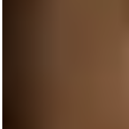
Zwei unterschiedliche Kissenseiten für jede
Schlafposition
Atmungsaktiver Hightech Memory Schaum mit
Belüftungskanälen in Dry Comfort Schutzhülle
Besonders zarter, kuscheliger Kissenbezug (waschbar
bis 40°)
Optimale Größe für zuhause und unterwegs
Inklusive schmutzabweisender Kissentasche für
hygienischen Transport
Zertifizierung
OEKO TEX® STANDARD 100, Klasse 1, 96.0.0311, Hohenstein.