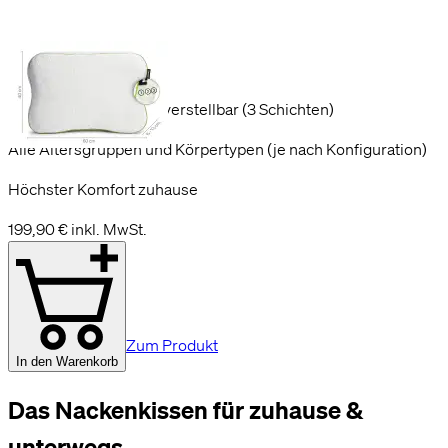
60 x 40 x 6-13 cm
Dreh-, wend- & höhenverstellbar (3 Schichten)
Alle Altersgruppen und Körpertypen (je nach Konfiguration)
Höchster Komfort zuhause
199,90 €
inkl. MwSt.
Zum Produkt
In den Warenkorb
Das Nackenkissen für zuhause &
unterwegs