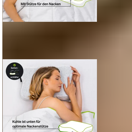
www.wsvk.de
Lieferumfang
1x BLACKROLL® RECOVERY PILLOW inkl. Kissenbezug
BLACKROLL® PILLOW CASE ORIGINAL
1x TRAVEL BAG
Made in Germany
Unser RECOVERY PILLOW wurde in Deutschland mit