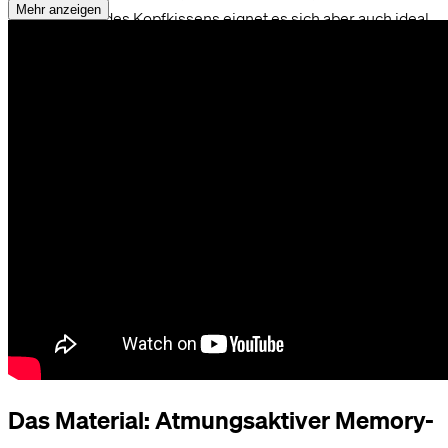
Mehr anzeigen
Drehen des Kopfkissens eignet es sich aber auch ideal
für Seitenschläfer. Somit profitierst du in allen
Positionen von der optimalen Stützkraft des RECOVERY
PILLOWS.
Gleichbleibende Schlafbedingungen und Schlafroutinen
sorgen nämlich für einen gesunden Schlaf, sodass du
morgens wach und ausgeruht bist. Da sich das Kissen
platzsparend zusammenrollen lässt, passt es in jede
Reisetasche.
Der elastische, atmungsaktive Hightech-
Memoryschaum sorgt dafür, dass das Kopfkissen auch
nach dem Ausrollen seine ursprüngliche Form behält.
Dank der schmutzabweisenden Kissentasche bleibt das
Kissen hygienisch sauber.
Das Material: Atmungsaktiver Memory-