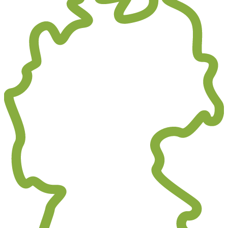
Hi! Sag ja, zu unseren Cookies.
Cookies ermöglichen es uns, dir alle Funktionen unserer Website zu zeigen und uns
wie möglich zu gestalten. Ausserdem helfen sie uns dabei, dir Werbung zu zeigen, d
geht, wie beispielsweise personalisierte Anzeigen.
Einstellungen
OK, alle akzeptieren