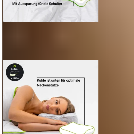
Experten entwickelt & hergestellt.
Material
Schaumkern:
100% Polyurethan. Der Schaum enthält
keine Weichmacher.
Der Schaumkern wird bereits bei der Herstellung mit
zertifiziertem Aloe-Vera-Öl versetzt – das reduziert den
typischen Neugeruch.
Kissenbezug:
60% Polyester (PET), 40% Viskose
Pflegehinweise
Das Kissen selbst ist nicht waschbar, nur der Bezug.