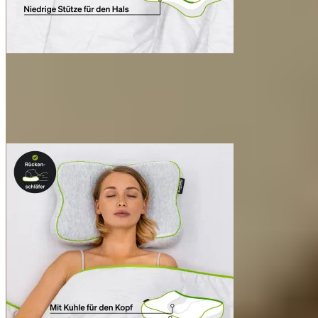
Herstellerinformationen
Hersteller:
BLACKROLL AG
Hauptstrasse 17
CH-8598 Bottighofen
www.blackroll.com
Bevollmächtigter:
WSVK Oederan GmbH
Gewerbestrasse 1
DE-09569 Oederan