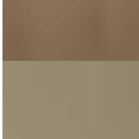
Kompakt zusammenrollbar ideal für Reisen und
unterwegs
Inklusive schmutz- und wasserabweisender
Kissentasche
Nachhaltige Herstellung
Made in Germany – OEKO-TEX®STANDARD 100, Klasse
1, 96.0.0311, Hohenstein
Von führenden Schlafexperten empfohlenes
ergonomisches Nackenstützkissen