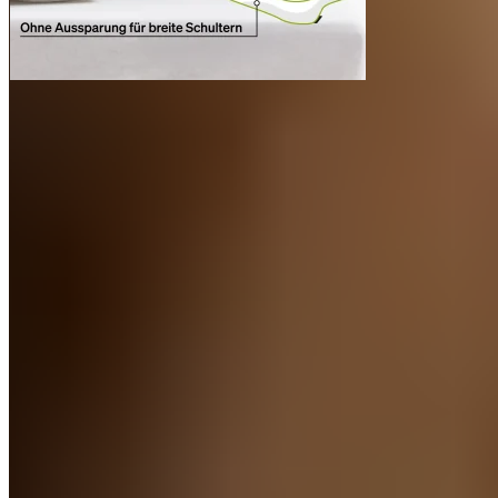
Bezug auf links drehen
Reißverschluss schließen (ca. 90%, sodass er sich
einfach öffnen lässt)
Keine harten Gegenstände mitwaschen (z.B. BHs,
Textilien mit Klettverschlüssen, Reißverschlüssen,
Schnallen o.Ä.)
Optional Wäschenetz verwenden
Bezug bei 40°C waschen (pflegeleicht)
Empfehlung: Bezug an der Luft trocknen
Produktinfos
Das Kissen selbst ist nicht waschbar, nur der Bezug.
Ergonomische Form unterstützt Kopf und Nacken für
einen entspannten Schlaf