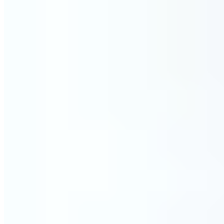
Wie lange ist das Kissen "haltbar"?
Das Kissen kann je nach Gebrauch und Pflege mehrere Jahre
gut halten. Bei häufigem Gebrauch empfiehlt es sich, das
Kissen nach ungefähr 3 Jahren zu wechseln, um die optimale
Wirkung zu erhalten.
Kann das PILLOW auch von Kindern verwendet werden?