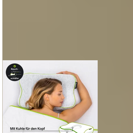
90 Nächte mit deinem RECOVERY PILLOW. Schlaf erstmal
drüber!
Da es etwas Zeit braucht, um sich an ein neues Kissen zu
gewöhnen, geben wir dir 90 Nächte Zeit zum Testen. Mach es
dir zuhause richtig gemütlich. Und sollte es nicht das Richtige
für dich sein, kannst du es kostenlos zurückschicken.
Größe & Gewicht
PILLOW: 50 x 30 x 11 cm (805g)
Bezug: 95g
TRAVEL BAG: 78 x 36 cm (ZUSAMMENGEROLLT: 36
cm x 12 cm) (65g)