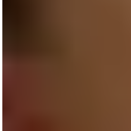
Überall. Und jederzeit.
Routinen sind ein effektives Mittel gegen Schlafstörungen.
Sie vermitteln uns ein Gefühl von Ruhe und Entspannung. Das
eigene Kissen und ein Schlafgefühl wie zuhause sind die
Basis einer solchen Routine. Deshalb haben wir darauf
geachtet, dass du das RECOVERY PILLOW auch unterwegs
nutzen kannst.
Durch das besondere Material lässt sich das Kissen ganz
einfach zusammenrollen und in der mitgelieferten
Reisetasche verstauen. Die speziell entwickelte Tasche
schützt das Kissen während der Reise. Und durch den
Memoryschaum kommt das Kissen nach jedem Ausrollen
wieder in seine ursprüngliche Form zurück.
Für guten Schlaf – überall.