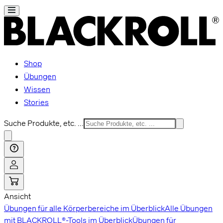
Shop
Übungen
Wissen
Stories
Suche Produkte, etc. ...
Ansicht
Übungen für alle Körperbereiche im Überblick
Alle Übungen
mit BLACKROLL®-Tools im Überblick
Übungen für