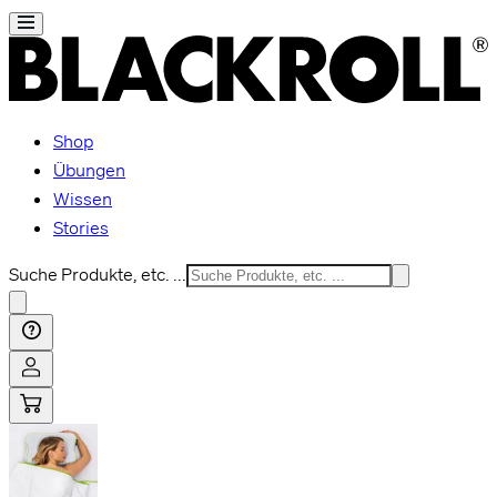
Shop
Übungen
Wissen
Stories
Suche Produkte, etc. ...