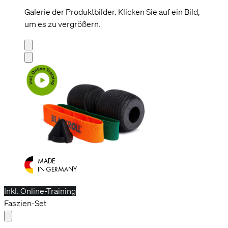
Galerie der Produktbilder. Klicken Sie auf ein Bild,
um es zu vergrößern.
Inkl. Online-Training
Faszien-Set