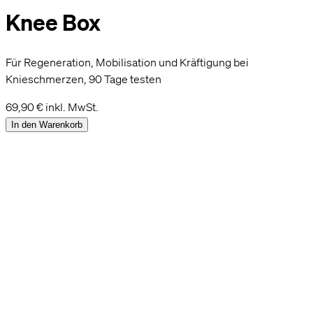
Knee Box
Für Regeneration, Mobilisation und Kräftigung bei
Knieschmerzen, 90 Tage testen
69,90 €
inkl. MwSt.
In den Warenkorb