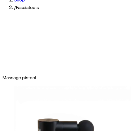
/
Fasciatools
fasciamassage
herstel
beweeglijkheid.
individuele
behoeften
Massage pistool