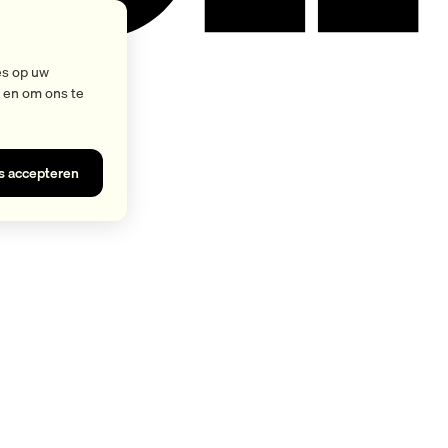
es op uw
k en om ons te
es accepteren