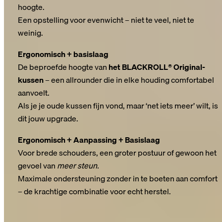
hoogte.
Een opstelling voor evenwicht – niet te veel, niet te
weinig.
11 cm – Het originele gevoel
Ergonomisch + basislaag
De beproefde hoogte van
het BLACKROLL® Original-
kussen
– een allrounder die in elke houding comfortabel
aanvoelt.
Als je je oude kussen fijn vond, maar ‘net iets meer’ wilt, is
dit jouw upgrade.
13 cm – Het complete pakket
Ergonomisch + Aanpassing + Basislaag
Voor brede schouders, een groter postuur of gewoon het
gevoel van
meer steun.
Maximale ondersteuning zonder in te boeten aan comfort
– de krachtige combinatie voor echt herstel.
Tip: