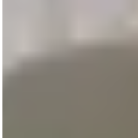
Over
Verantwoordelijkheid
Klimaatbescherming
Onze experts
Distributeurs
B2B Shop
Word een retailer
Productindividualisering
Klantendienst
FAQ
Bezorginformatie en
verzendkosten
Retourneren
Klachten
Contact
Nieuwsbrief
abonneren
Pers