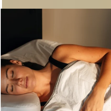
Als je twijfelt – begin dan in het midden. Je lichaam laat je snel
weten wat goed zit.
En dankzij
de proefperiode van 90 nachten
vind je zonder
enige stress de perfecte match.
Hoe vind ik het juiste kussen?