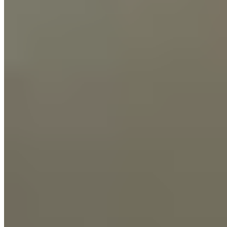
Over
Verantwoordelijkheid
Klimaatbescherming
Onze
experts
Distributeurs
B2B Shop
Word een retailer
Productindividualisering
Betalingsmethoden