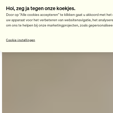
Een goede nachtrust is geen toeval:
Hoi, zeg ja tegen onze koekjes.
Volgens
het Journal of Physical Therapy Science (2023)
is
een
Door op “Alle cookies accepteren” te klikken gaat u akkoord met het
kussenhoogte van 10–12 cm
optimaal voor de nek en de
uw apparaat voor het verbeteren van websitenavigatie, het analyser
wervelkolom.
om ons te helpen bij onze marketingprojecten, zoals gepersonalisee
Te hoge kussens verhogen de druk met
35 %
, te platte
kussens leiden tot spierspanning (
MDPI Healthcare, 2021
).
Cookie-instellingen
Volgens
Sleep Medicine Reviews (2022)
verbeteren
ergonomisch verstelbare kussens het slaapcomfort met
32
%.