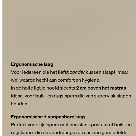
Vind jouw match
Jouw slaap is net zo uniek als jij – dus dat zou je kussen ook
moeten zijn.
Het
BLACKROLL® RECOVERY PILLOW PLUS
kan modulair
aan jou worden aangepast: vier opstellingen, één doel –
perfect liggen, in plaats van maar wat slapen.
6 cm – Minimalistisch & bewust
Ergonomische laag
Voor iedereen die het liefst
zonder
kussen slaapt, maar
wel waarde hecht aan comfort en hygiëne.
In de holte ligt je hoofd slechts
2 cm boven het matras
–
ideaal voor buik- en rugslapers die van supervlak slapen
houden.
8 cm – De flexibele middenweg
Ergonomische + aanpasbare laag
Perfect voor zijslapers met een slank postuur of buik- en
rugslapers die de voorkeur geven aan een gemiddelde