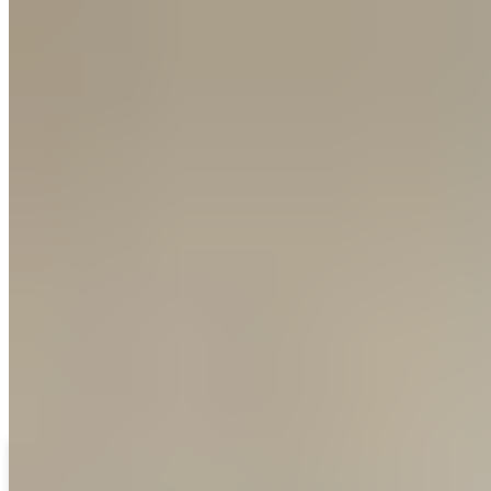
Ontdek het RECOVERY PILLOW PLUS
Nu ontdekken
Jouw veilige plek
Je kussen is je ritueel. Zodra je het aanraakt, weet je lichaam:
nu mag ik loslaten.
In de psychologie noemt men dit ‘geconditioneerde
ontspanning’, wij noemen het simpelweg:
tot rust komen.