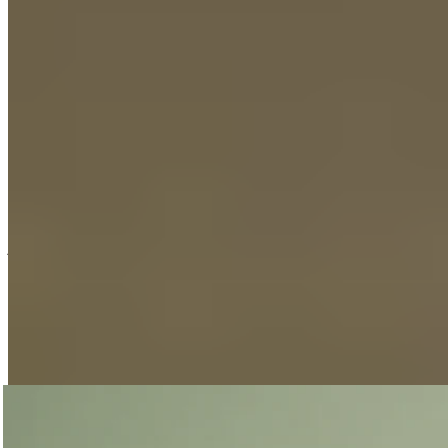
De PILLOW PLUS – jouw in hoogte
verstelbare onmisbare hulp bij herstel
Als je kussen je kent
Sommige combinaties herken je meteen. De
BLACKROLL®
RECOVERY PILLOW PLUS
is precies dat – geen sierkussen,
maar jouw persoonlijke herstel-must-have. Het ruikt naar
jou, het weet hoe je ligt, en als je het eenmaal hebt gevonden,
is de nacht voor jou gewonnen.
Waarom „PLUS“?
Velen zeiden:
‘Te klein.’
–
‘Te hoog.’
–
‘Te hard.’
We hebben jullie begrepen. De
PLUS
biedt meer
oppervlakte (60 × 40 cm), drie in hoogte verstelbare lagen