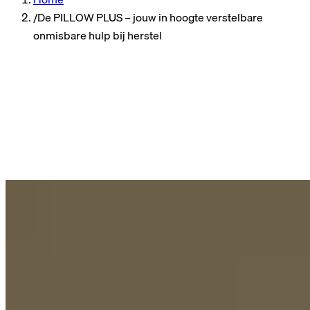
/
De PILLOW PLUS – jouw in hoogte verstelbare
onmisbare hulp bij herstel
Healthstyle
Leestijd
5 min lees tijd
Gepubliceerd
27-10-2025