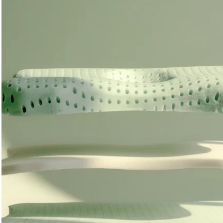
(6–13 cm) en ademend, OEKO-TEX®-gecertificeerd schuim –
voor jouw perfecte ligpositie.
Gemaakt in Duitsland.