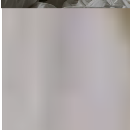
Recovery made simple.
Klantendienst
FAQ
Bezorginformatie en verzendkosten
Retourneren
Klachten
Contact
Nieuwsbrief abonneren
Pers