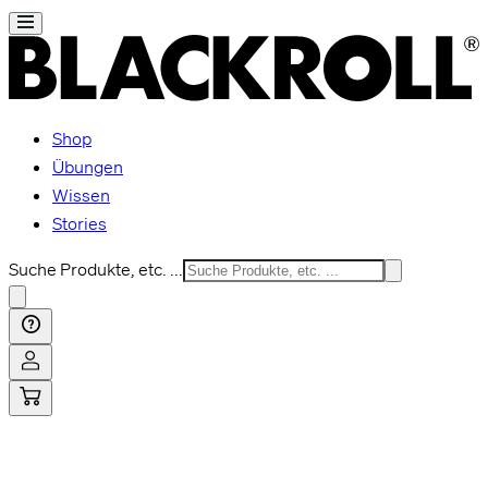
Shop
Übungen
Wissen
Stories
Suche Produkte, etc. ...