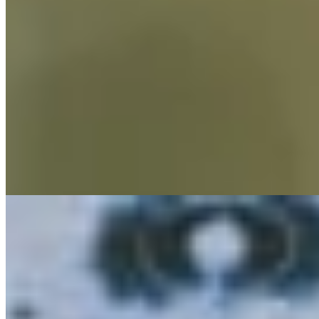
Regeneration
Mind
Wetterfühligkeit: Warum ein Wetterumschwung dich belastet & w
8 min Lesezeit