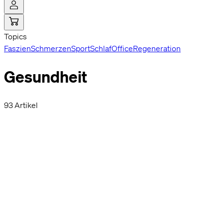
Topics
Faszien
Schmerzen
Sport
Schlaf
Office
Regeneration
Hi! Sag ja
Cookies ermög
Gesundheit
möglich zu ge
beispielswei
93 Artikel