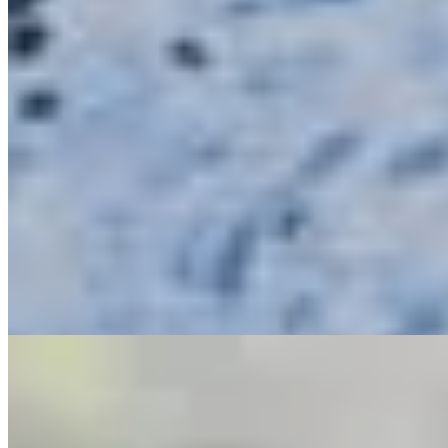
Regeneration
Mind
Sunday Scaries: Warum der Wochenstart Stress auslöst – und 
8 min Lesezeit