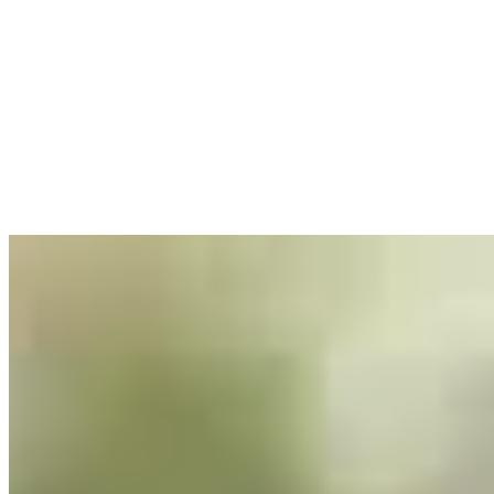
Sport
Tipps
Sport bei Hitze: So bleibst du leistungsfähig und sicher
10 min Lesezeit