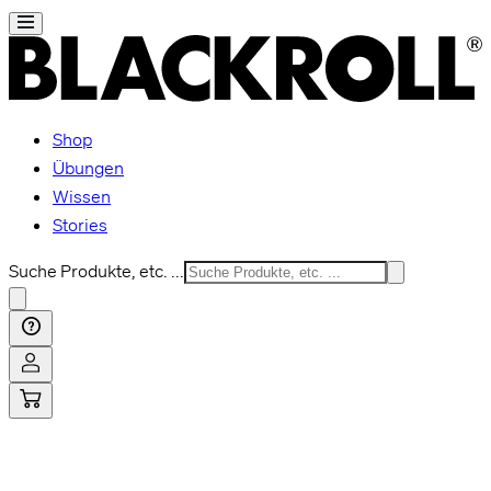
Shop
Übungen
Wissen
Stories
Suche Produkte, etc. ...