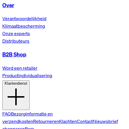
Over
Verantwoordelijkheid
Klimaatbescherming
Onze experts
Distributeurs
B2B Shop
Word een retailer
Productindividualisering
Klantendienst
FAQ
Bezorginformatie en
verzendkosten
Retourneren
Klachten
Contact
Nieuwsbrief
abonneren
Pers