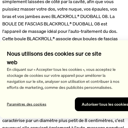
simplement laissées de côté par la cavité, afin que vous
puissiez masser votre dos, votre nuque, vos épaules, vos
bras et vos jambes avec BLACKROLL® DUOBALL 08. La
BOULE DE FASCIAS BLACKROLL® DUOBALL 08 est
l'appareil de massage idéal pour l'auto-traitement du dos.
Cette boule BLACKROLL® associe deux boules de fascias
pour parfaire le massage du rachis thoracique et cervical.
Nous utilisons des cookies sur ce site
Vous pouvez masser des faisceaux musculaires parallèles
non seulement en même temps mais également
web
uniformément. Vous ne touchez pas les apophyses
En cliquant sur « Accepter tous les cookies », vous acceptez le
épineuses car les boules de fascias passent directement à
stockage de cookies sur votre appareil pour améliorer la
navigation sur le site, analyser son utilisation et contribuer à nos
côté de la colonne vertébrale. De par ses dimensions et sa
efforts de marketing, comme des publicités personnalisées.
forme, vous pouvez également utiliser la boule de massage
DUOBALL pour masser les tibias, les bras et les épaules. Ce
Autoriser tous les cookie
Paramètres des cookies
faisant, les structures osseuses ne sont pas touchées.
Contrairement à DUOBALL 12, cette boule de fascias se
caractérise par un diamètre plus petit de 8 centimètres, c'est
pourquoi elle convient également à l'auto-massage ponctuel.