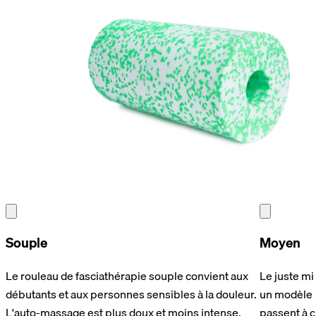
Souple
Moyen
Le rouleau de fasciathérapie souple convient aux
Le juste mi
débutants et aux personnes sensibles à la douleur.
un modèle 
L'auto-massage est plus doux et moins intense.
passent à c