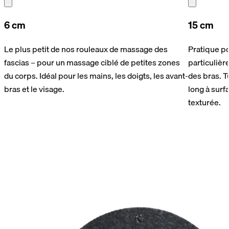
6 cm
15 cm
Le plus petit de nos rouleaux de massage des
Pratique p
fascias – pour un massage ciblé de petites zones
particuliè
du corps. Idéal pour les mains, les doigts, les avant-
des bras. T
bras et le visage.
long à surf
texturée.