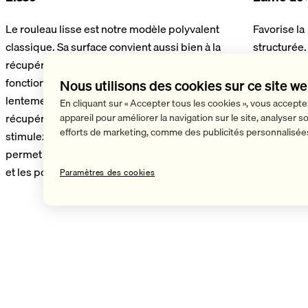
Le rouleau lisse est notre modèle polyvalent
Favorise la
classique. Sa surface convient aussi bien à la
structurée.
récupération qu'à la stimulation musculaire, en
obtenir un 
fonction de la vitesse de roulement : si vous roulez
muscles : e
Nous utilisons des cookies sur ce site w
lentement sur le rouleau, vous favorisez la
obtient un e
En cliquant sur « Accepter tous les cookies », vous accept
récupération ; si vous roulez rapidement, vous
l'entraînem
appareil pour améliorer la navigation sur le site, analyser so
efforts de marketing, comme des publicités personnalisée
stimulez la musculature. La surface lisse vous
rainures, o
permet de soulager de manière ciblée les tensions
après l'ent
et les points douloureux.
Paramètres des cookies