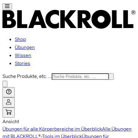
Shop
Übungen
Wissen
Stories
Suche Produkte, etc. ...
Ansicht
Übungen für alle Körperbereiche im Überblick
Alle Übungen
mit BLACKROLL®-Tools im Überblick
Übungen für