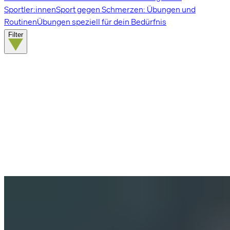
Sportler:innen
Sport gegen Schmerzen: Übungen und
Routinen
Übungen speziell für dein Bedürfnis
Filter