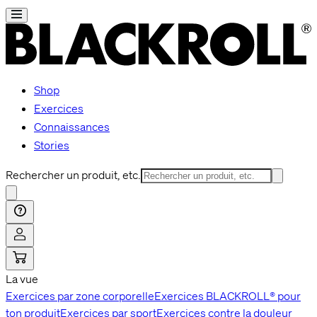
Shop
Exercices
Connaissances
Stories
Rechercher un produit, etc.
La vue
Exercices par zone corporelle
Exercices BLACKROLL® pour
ton produit
Exercices par sport
Exercices contre la douleur